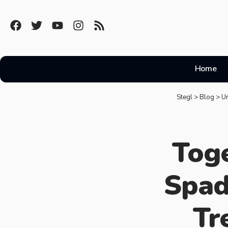
Home
Stegl
>
Blog
>
U
Toge
Spad
Tr