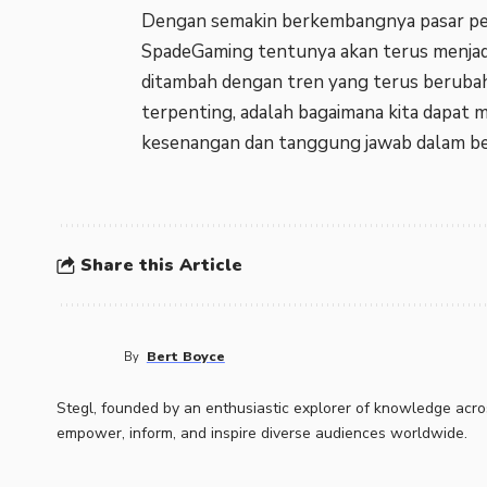
Dengan semakin berkembangnya pasar perjud
SpadeGaming tentunya akan terus menjadi
ditambah dengan tren yang terus berubah,
terpenting, adalah bagaimana kita dapat 
kesenangan dan tanggung jawab dalam be
Share this Article
Bert Boyce
By
Stegl, founded by an enthusiastic explorer of knowledge acro
empower, inform, and inspire diverse audiences worldwide.