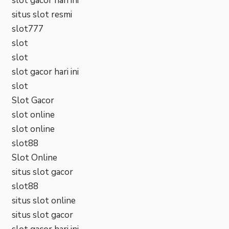
slot gacor hari ini
situs slot resmi
slot777
slot
slot
slot gacor hari ini
slot
Slot Gacor
slot online
slot online
slot88
Slot Online
situs slot gacor
slot88
situs slot online
situs slot gacor