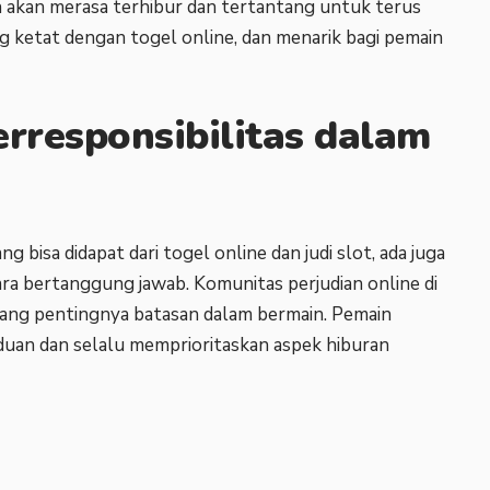
akan merasa terhibur dan tertantang untuk terus
ng ketat dengan togel online, dan menarik bagi pemain
rresponsibilitas dalam
bisa didapat dari togel online dan judi slot, ada juga
ra bertanggung jawab. Komunitas perjudian online di
ang pentingnya batasan dalam bermain. Pemain
duan dan selalu memprioritaskan aspek hiburan