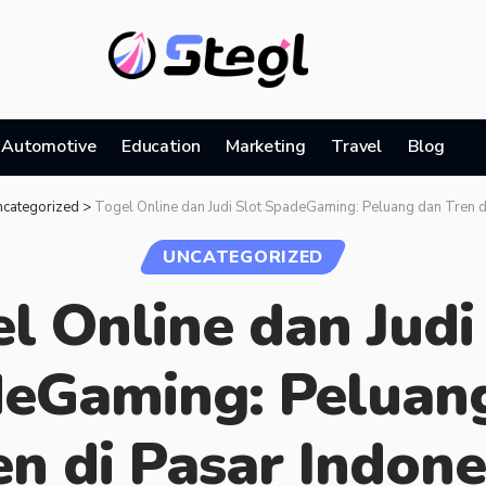
Automotive
Education
Marketing
Travel
Blog
ncategorized
>
Togel Online dan Judi Slot SpadeGaming: Peluang dan Tren d
UNCATEGORIZED
l Online dan Judi
eGaming: Peluan
en di Pasar Indone