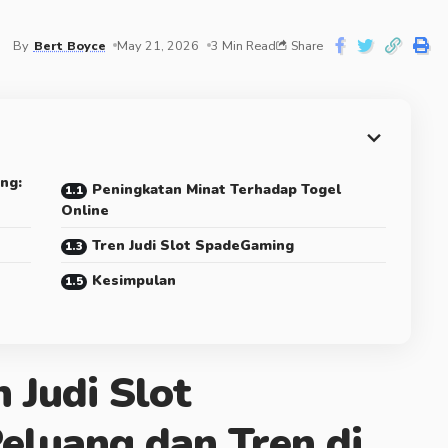
By
Bert Boyce
May 21, 2026
3 Min Read
Share
ng:
Peningkatan Minat Terhadap Togel
Online
Tren Judi Slot SpadeGaming
Kesimpulan
 Judi Slot
eluang dan Tren di