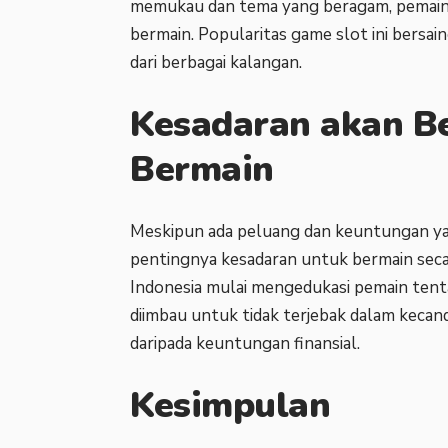
memukau dan tema yang beragam, pemain 
bermain. Popularitas game slot ini bersai
dari berbagai kalangan.
Kesadaran akan Be
Bermain
Meskipun ada peluang dan keuntungan yang 
pentingnya kesadaran untuk bermain seca
Indonesia mulai mengedukasi pemain tent
diimbau untuk tidak terjebak dalam kecan
daripada keuntungan finansial.
Kesimpulan