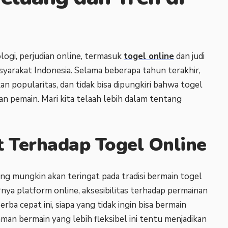
gi, perjudian online, termasuk
togel online
dan judi
syarakat Indonesia. Selama beberapa tahun terakhir,
an popularitas, dan tidak bisa dipungkiri bahwa togel
gan pemain. Mari kita telaah lebih dalam tentang
 Terhadap Togel Online
ang mungkin akan teringat pada tradisi bermain togel
nya platform online, aksesibilitas terhadap permainan
rba cepat ini, siapa yang tidak ingin bisa bermain
aman bermain yang lebih fleksibel ini tentu menjadikan