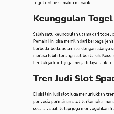
togel online semakin menarik.
Keunggulan Togel
Salah satu keunggulan utama dari togel o
Pemain kini bisa memilih dari berbagai j
berbeda-beda. Selain itu, dengan adanya 
merasa lebih tenang saat bertaruh. Kes
bentuk jackpot, juga menjadi daya tarik ter
Tren Judi Slot Sp
Di sisi lain, judi slot juga menunjukkan tr
penyedia permainan slot terkemuka, mena
secara visual, tetapi juga menyuguhkan fi