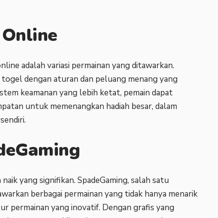
 Online
nline adalah variasi permainan yang ditawarkan.
enis togel dengan aturan dan peluang menang yang
sistem keamanan yang lebih ketat, pemain dapat
empatan untuk memenangkan hadiah besar, dalam
sendiri.
adeGaming
en naik yang signifikan. SpadeGaming, salah satu
warkan berbagai permainan yang tidak hanya menarik
tur permainan yang inovatif. Dengan grafis yang