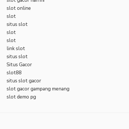
slot gacor hari ini
slot online
slot
situs slot
slot
slot
link slot
situs slot
Situs Gacor
slot88
situs slot gacor
slot gacor gampang menang
slot demo pg