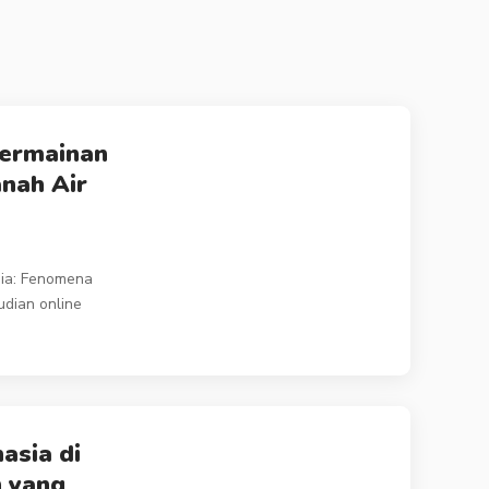
ermainan
anah Air
sia: Fenomena
udian online
asia di
n yang