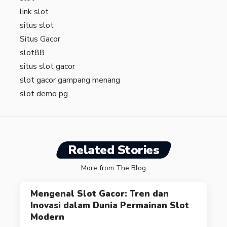
link slot
situs slot
Situs Gacor
slot88
situs slot gacor
slot gacor gampang menang
slot demo pg
Related Stories
More from The Blog
Mengenal Slot Gacor: Tren dan
Inovasi dalam Dunia Permainan Slot
Modern