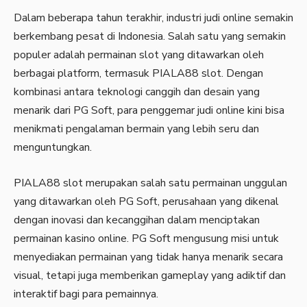
Dalam beberapa tahun terakhir, industri judi online semakin
berkembang pesat di Indonesia. Salah satu yang semakin
populer adalah permainan slot yang ditawarkan oleh
berbagai platform, termasuk PIALA88 slot. Dengan
kombinasi antara teknologi canggih dan desain yang
menarik dari PG Soft, para penggemar judi online kini bisa
menikmati pengalaman bermain yang lebih seru dan
menguntungkan.
PIALA88 slot merupakan salah satu permainan unggulan
yang ditawarkan oleh PG Soft, perusahaan yang dikenal
dengan inovasi dan kecanggihan dalam menciptakan
permainan kasino online. PG Soft mengusung misi untuk
menyediakan permainan yang tidak hanya menarik secara
visual, tetapi juga memberikan gameplay yang adiktif dan
interaktif bagi para pemainnya.