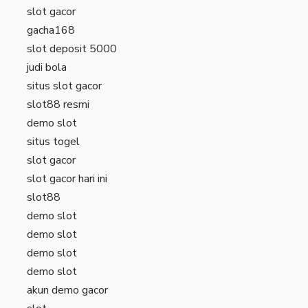
slot gacor
gacha168
slot deposit 5000
judi bola
situs slot gacor
slot88 resmi
demo slot
situs togel
slot gacor
slot gacor hari ini
slot88
demo slot
demo slot
demo slot
demo slot
akun demo gacor