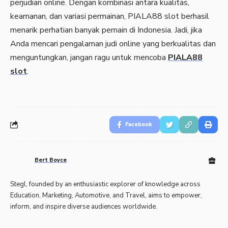
perjudian online. Dengan kombinasi antara kualitas,
keamanan, dan variasi permainan, PIALA88 slot berhasil
menarik perhatian banyak pemain di Indonesia. Jadi, jika
Anda mencari pengalaman judi online yang berkualitas dan
menguntungkan, jangan ragu untuk mencoba
PIALA88
slot
.
Facebook
Bert Boyce
Stegl, founded by an enthusiastic explorer of knowledge across
Education, Marketing, Automotive, and Travel, aims to empower,
inform, and inspire diverse audiences worldwide.