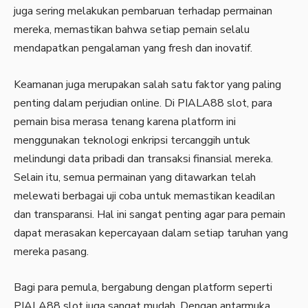
juga sering melakukan pembaruan terhadap permainan
mereka, memastikan bahwa setiap pemain selalu
mendapatkan pengalaman yang fresh dan inovatif.
Keamanan juga merupakan salah satu faktor yang paling
penting dalam perjudian online. Di PIALA88 slot, para
pemain bisa merasa tenang karena platform ini
menggunakan teknologi enkripsi tercanggih untuk
melindungi data pribadi dan transaksi finansial mereka.
Selain itu, semua permainan yang ditawarkan telah
melewati berbagai uji coba untuk memastikan keadilan
dan transparansi. Hal ini sangat penting agar para pemain
dapat merasakan kepercayaan dalam setiap taruhan yang
mereka pasang.
Bagi para pemula, bergabung dengan platform seperti
PIALA88 slot juga sangat mudah. Dengan antarmuka