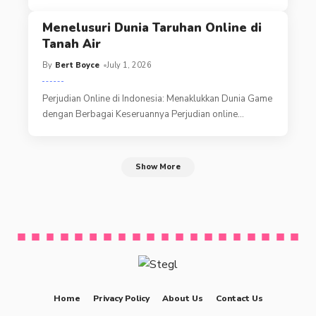
Menelusuri Dunia Taruhan Online di
Tanah Air
By
Bert Boyce
July 1, 2026
Perjudian Online di Indonesia: Menaklukkan Dunia Game
dengan Berbagai Keseruannya Perjudian online
…
Show More
Home
Privacy Policy
About Us
Contact Us