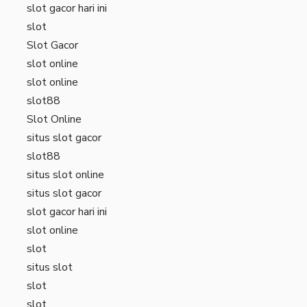
slot gacor hari ini
slot
Slot Gacor
slot online
slot online
slot88
Slot Online
situs slot gacor
slot88
situs slot online
situs slot gacor
slot gacor hari ini
slot online
slot
situs slot
slot
slot