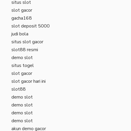
situs slot
slot gacor
gacha168
slot deposit 5000
judi bola
situs slot gacor
slot88 resmi
demo slot
situs togel
slot gacor
slot gacor hari ini
slot88
demo slot
demo slot
demo slot
demo slot
akun demo gacor