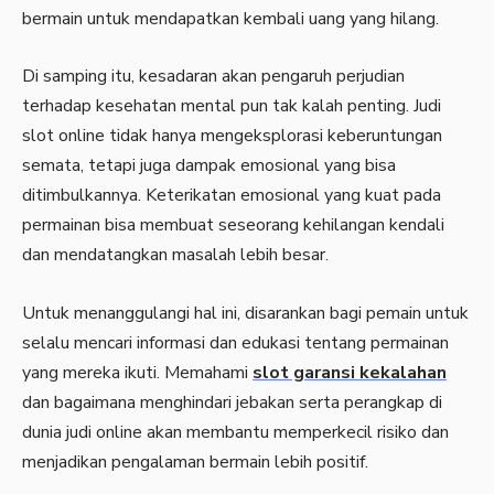
bermain untuk mendapatkan kembali uang yang hilang.
Di samping itu, kesadaran akan pengaruh perjudian
terhadap kesehatan mental pun tak kalah penting. Judi
slot online tidak hanya mengeksplorasi keberuntungan
semata, tetapi juga dampak emosional yang bisa
ditimbulkannya. Keterikatan emosional yang kuat pada
permainan bisa membuat seseorang kehilangan kendali
dan mendatangkan masalah lebih besar.
Untuk menanggulangi hal ini, disarankan bagi pemain untuk
selalu mencari informasi dan edukasi tentang permainan
yang mereka ikuti. Memahami
slot garansi kekalahan
dan bagaimana menghindari jebakan serta perangkap di
dunia judi online akan membantu memperkecil risiko dan
menjadikan pengalaman bermain lebih positif.