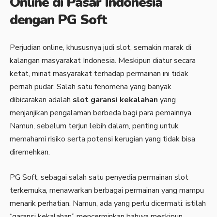
Online di Pasar Indonesia
dengan PG Soft
Perjudian online, khususnya judi slot, semakin marak di
kalangan masyarakat Indonesia. Meskipun diatur secara
ketat, minat masyarakat terhadap permainan ini tidak
pernah pudar. Salah satu fenomena yang banyak
dibicarakan adalah
slot garansi kekalahan
yang
menjanjikan pengalaman berbeda bagi para pemainnya.
Namun, sebelum terjun lebih dalam, penting untuk
memahami risiko serta potensi kerugian yang tidak bisa
diremehkan.
PG Soft, sebagai salah satu penyedia permainan slot
terkemuka, menawarkan berbagai permainan yang mampu
menarik perhatian. Namun, ada yang perlu dicermati: istilah
“garansi kekalahan” mencerminkan bahwa meskipun