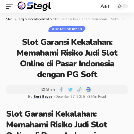
Aa
Stegl
>
Blog
>
Uncategorized
>
Slot Garansi Kekalahan: Memahami Risiko Judi Slot Online di Pasar Indonesia dengan PG Soft
UNCATEGORIZED
Slot Garansi Kekalahan:
Memahami Risiko Judi Slot
Online di Pasar Indonesia
dengan PG Soft
Share
By
Bert Boyce
December 27, 2025
3 Min Read
Slot Garansi Kekalahan:
Memahami Risiko Judi Slot