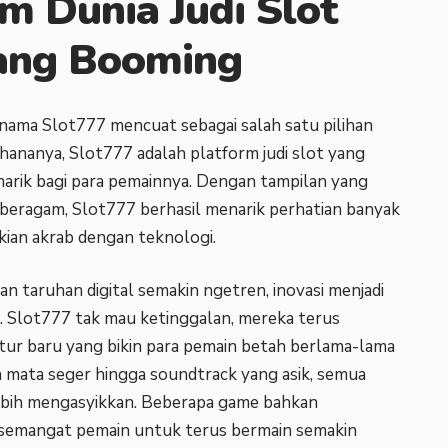
am Dunia Judi Slot
ang Booming
, nama Slot777 mencuat sebagai salah satu pilihan
rhananya, Slot777 adalah platform judi slot yang
arik bagi para pemainnya. Dengan tampilan yang
 beragam, Slot777 berhasil menarik perhatian banyak
kian akrab dengan teknologi.
an taruhan digital semakin ngetren, inovasi menjadi
n. Slot777 tak mau ketinggalan, mereka terus
ur baru yang bikin para pemain betah berlama-lama
kin mata seger hingga soundtrack yang asik, semua
lebih mengasyikkan. Beberapa game bahkan
 semangat pemain untuk terus bermain semakin