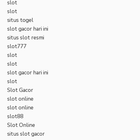
slot
slot
situs togel
slot gacor hari ini
situs slot resmi
slot777
slot
slot
slot gacor hari ini
slot
Slot Gacor
slot online
slot online
slot88
Slot Online
situs slot gacor