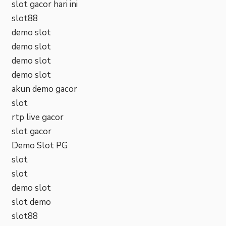
slot gacor hari ini
slot88
demo slot
demo slot
demo slot
demo slot
akun demo gacor
slot
rtp live gacor
slot gacor
Demo Slot PG
slot
slot
demo slot
slot demo
slot88