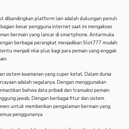
out dibandingkan platform lain adalah dukungan penuh
bagian besar pengguna internet saat ini mengakses
aman bermain yang lancar di smartphone. Antarmuka
i dengan berbagai perangkat menjadikan Slot777 mudah
i tentu menjadi nilai plus bagi para pemain yang enggak
in.
an sistem keamanan yang super ketat. Dalam dunia
epercayaan adalah segalanya. Dengan menggunakan
emastikan bahwa data pribadi dan transaksi pemain
nggung jawab. Dengan berbagai fitur dan sistem
tmen untuk memberikan pengalaman bermain yang
 semua penggunanya.