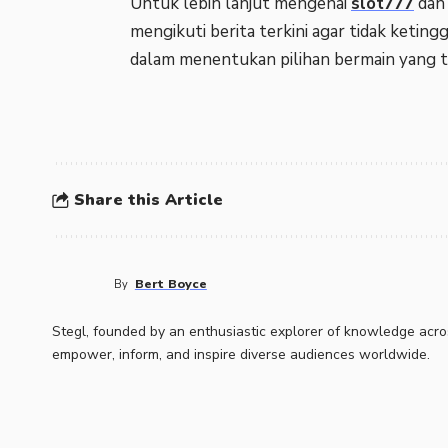
Untuk lebih lanjut mengenai
slot777
dan 
mengikuti berita terkini agar tidak keti
dalam menentukan pilihan bermain yang t
Share this Article
Bert Boyce
By
Stegl, founded by an enthusiastic explorer of knowledge acro
empower, inform, and inspire diverse audiences worldwide.