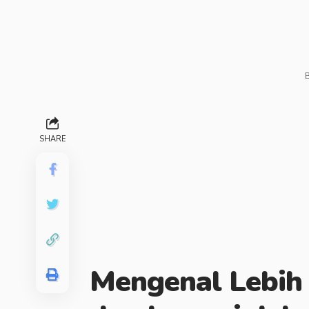
SHARE
Mengenal Lebih 