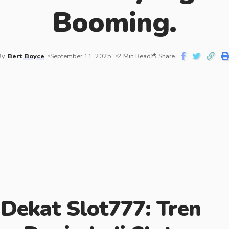
Booming.
By
Bert Boyce
September 11, 2025
2 Min Read
Share
Dekat Slot777: Tren