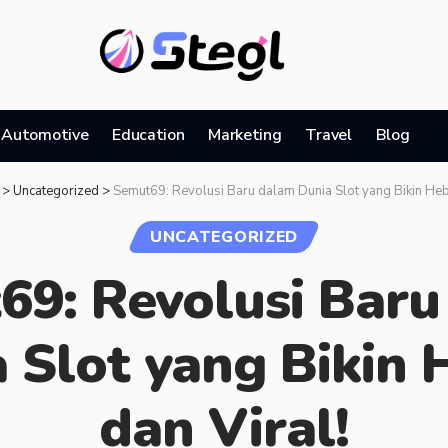
Automotive
Education
Marketing
Travel
Blog
>
Uncategorized
>
Semut69: Revolusi Baru dalam Dunia Slot yang Bikin Heb
UNCATEGORIZED
69: Revolusi Baru
 Slot yang Bikin
dan Viral!