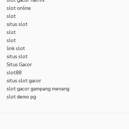
slot gacor hari ini
slot online
slot
situs slot
slot
slot
link slot
situs slot
Situs Gacor
slot88
situs slot gacor
slot gacor gampang menang
slot demo pg