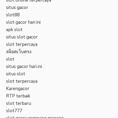
slot online terpercaya
situs gacor
slot88
slot gacor hari ini
apk slot
situs slot gacor
slot terpercaya
สล็อตเว็บตรง
slot
situs gacor hari ini
situs slot
slot terpercaya
Karengacor
RTP terbaik
slot terbaru
slot777