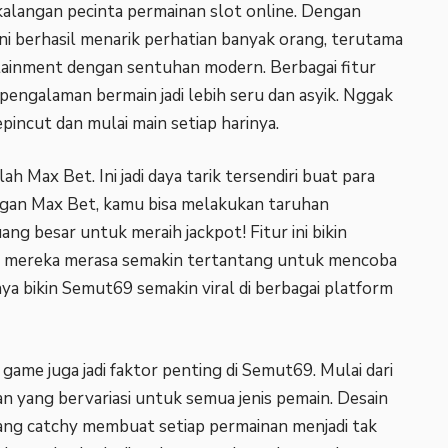
 kalangan pecinta permainan slot online. Dengan
ini berhasil menarik perhatian banyak orang, terutama
tainment dengan sentuhan modern. Berbagai fitur
engalaman bermain jadi lebih seru dan asyik. Nggak
pincut dan mulai main setiap harinya.
h Max Bet. Ini jadi daya tarik tersendiri buat para
gan Max Bet, kamu bisa melakukan taruhan
ng besar untuk meraih jackpot! Fitur ini bikin
an mereka merasa semakin tertantang untuk mencoba
a bikin Semut69 semakin viral di berbagai platform
t game juga jadi faktor penting di Semut69. Mulai dari
an yang bervariasi untuk semua jenis pemain. Desain
yang catchy membuat setiap permainan menjadi tak