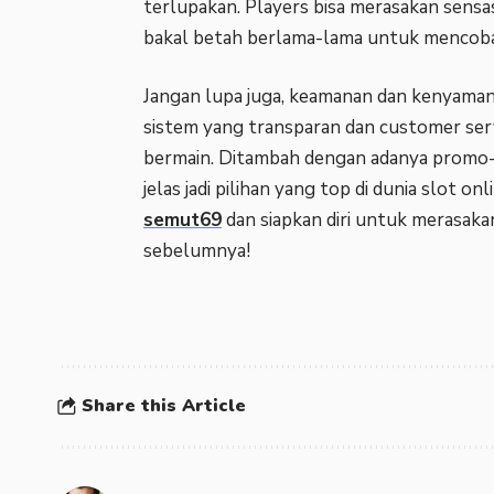
terlupakan. Players bisa merasakan sensas
bakal betah berlama-lama untuk mencob
Jangan lupa juga, keamanan dan kenyaman
sistem yang transparan dan customer serv
bermain. Ditambah dengan adanya promo-
jelas jadi pilihan yang top di dunia slot 
semut69
dan siapkan diri untuk merasak
sebelumnya!
Share this Article