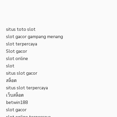
situs toto slot
slot gacor gampang menang
slot terpercaya
Slot gacor
slot online
slot
situs slot gacor
สล็อต
situs slot terpercaya
เว็บสล็อต
betwin188
slot gacor