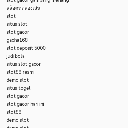
slot gacor gampang menang
สล็อตทดลองเล่น
slot
situs slot
slot gacor
gacha168
slot deposit 5000
judi bola
situs slot gacor
slot88 resmi
demo slot
situs togel
slot gacor
slot gacor hari ini
slot88
demo slot